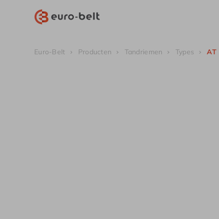
Euro-Belt
Producten
Tandriemen
Types
AT 