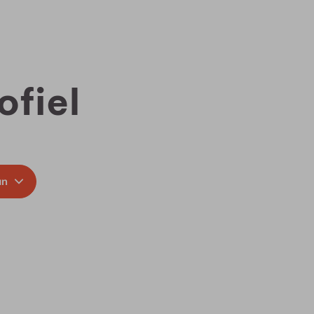
ofiel
an