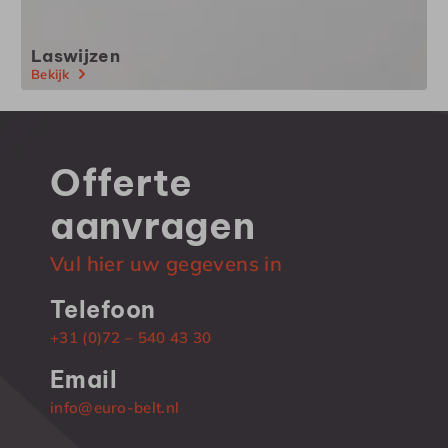
Laswijzen
Bekijk
Offerte
aanvragen
Vul hier uw gegevens in
Telefoon
+31 (0)72 – 540 43 30
Email
info@euro-belt.nl