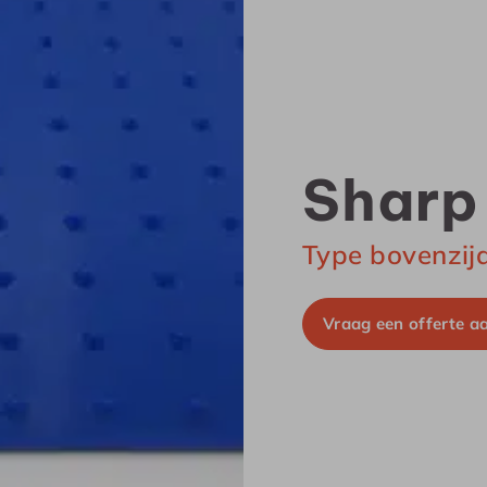
Sharp
Type bovenzij
Vraag een offerte a