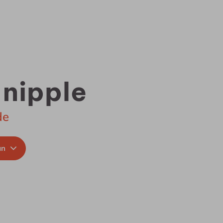
nipple
de
an