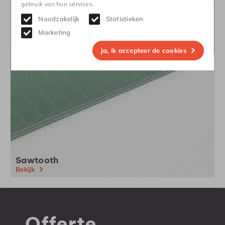
gebruik van hun services.
Noodzakelijk
Statistieken
Marketing
Ja, ik accepteer de cookies
Sawtooth
Bekijk
Offerte