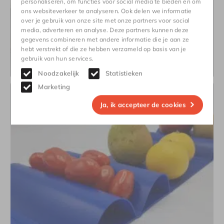
personaliseren, om functies voor social media te bieden en om
ons websiteverkeer te analyseren. Ook delen we informatie
over je gebruik van onze site met onze partners voor social
media, adverteren en analyse. Deze partners kunnen deze
gegevens combineren met andere informatie die je aan ze
hebt verstrekt of die ze hebben verzameld op basis van je
gebruik van hun services.
Golfranden
Bekijk
Noodzakelijk
Statistieken
Marketing
Ja, ik accepteer de cookies