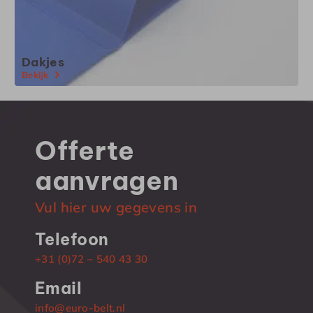
Dakjes
Bekijk
Offerte
aanvragen
Vul hier uw gegevens in
Telefoon
+31 (0)72 – 540 43 30
Email
info@euro-belt.nl