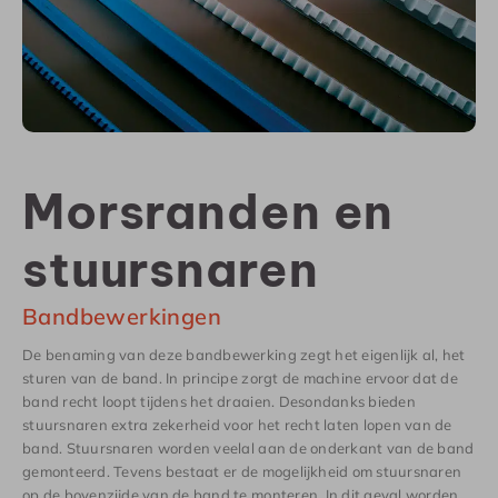
Morsranden en
stuursnaren
Bandbewerkingen
De benaming van deze bandbewerking zegt het eigenlijk al, het
sturen van de band. In principe zorgt de machine ervoor dat de
band recht loopt tijdens het draaien. Desondanks bieden
stuursnaren extra zekerheid voor het recht laten lopen van de
band. Stuursnaren worden veelal aan de onderkant van de band
gemonteerd. Tevens bestaat er de mogelijkheid om stuursnaren
op de bovenzijde van de band te monteren. In dit geval worden