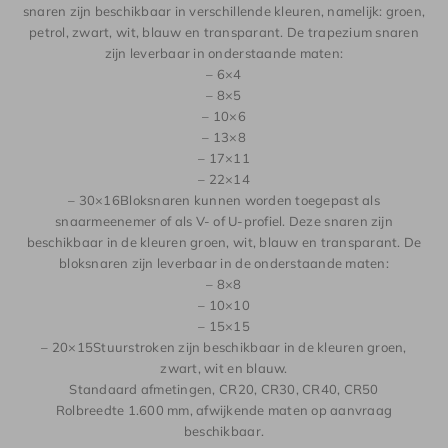
snaren zijn beschikbaar in verschillende kleuren, namelijk: groen,
petrol, zwart, wit, blauw en transparant. De trapezium snaren
zijn leverbaar in onderstaande maten:
– 6×4
– 8×5
– 10×6
– 13×8
– 17×11
– 22×14
– 30×16Bloksnaren kunnen worden toegepast als
snaarmeenemer of als V- of U-profiel. Deze snaren zijn
beschikbaar in de kleuren groen, wit, blauw en transparant. De
bloksnaren zijn leverbaar in de onderstaande maten:
– 8×8
– 10×10
– 15×15
– 20×15Stuurstroken zijn beschikbaar in de kleuren groen,
zwart, wit en blauw.
Standaard afmetingen, CR20, CR30, CR40, CR50
Rolbreedte 1.600 mm, afwijkende maten op aanvraag
beschikbaar.